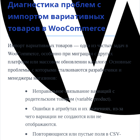
Диагностика проблем с
импортом вариативных
товаров в WooCommerce
Импорт вариативных товаров — одна из частых задач в
WooCommerce, особенно при миграции с других
платформ или массовом обновлении каталога. Основные
проблемы, с которыми сталкиваются разработчики и
менеджеры магазинов:
Неправильное связывание вариаций с
родительским товаром (variable product).
Ошибки в атрибутах и их значениях, из-за
чего вариации не создаются или не
отображаются.
Повторяющиеся или пустые поля в CSV-