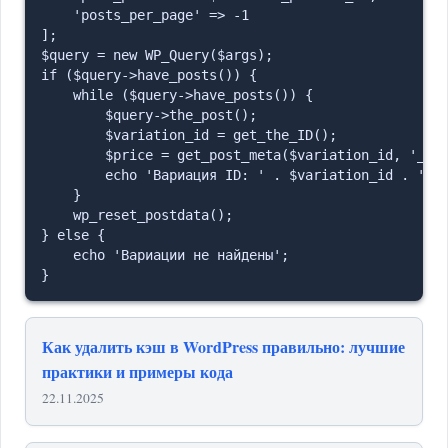
    'posts_per_page' => -1

];

$query = new WP_Query($args);

if ($query->have_posts()) {

    while ($query->have_posts()) {

        $query->the_post();

        $variation_id = get_the_ID();

        $price = get_post_meta($variation_id, '_pri
        echo 'Вариация ID: ' . $variation_id . ', Ц
    }

    wp_reset_postdata();

} else {

    echo 'Вариации не найдены';

Как удалить кэш в WordPress правильно: лучшие
практики и примеры кода
22.11.2025