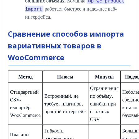
больших объемах.
Команда
wp wc product
работает быстрее и надежнее веб-
import
интерфейса.
Сравнение способов импорта
вариативных товаров в
WooCommerce
Метод
Плюсы
Минусы
Подхо
Ограничения
Стандартный
Неболь
Встроенный, не
по объёму,
CSV-
средни
требует плагинов,
ошибки при
импортёр
каталог
простой интерфейс
сложных
WooCommerce
базовы
CSV
Гибкость,
Больши
Плагины
расширенные
каталог