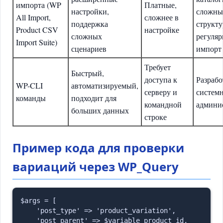
импорта (WP
Платные,
настройки,
сложны
All Import,
сложнее в
поддержка
структу
Product CSV
настройке
сложных
регуля
Import Suite)
сценариев
импорт
Требует
Быстрый,
доступа к
Разрабо
WP-CLI
автоматизируемый,
серверу и
систем
команды
подходит для
командной
админи
больших данных
строке
Пример кода для проверки
вариаций через WP_Query
$args = [

    'post_type' => 'product_variation',

    'post_parent' => $variable_product_id,
