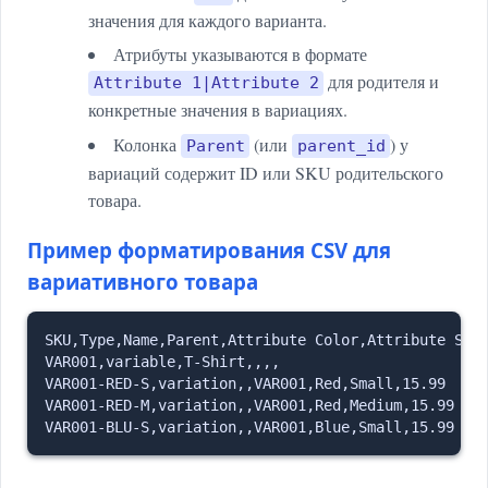
значения для каждого варианта.
Атрибуты указываются в формате
для родителя и
Attribute 1|Attribute 2
конкретные значения в вариациях.
Колонка
(или
) у
Parent
parent_id
вариаций содержит ID или SKU родительского
товара.
Пример форматирования CSV для
вариативного товара
SKU,Type,Name,Parent,Attribute Color,Attribute Size
VAR001,variable,T-Shirt,,,,

VAR001-RED-S,variation,,VAR001,Red,Small,15.99

VAR001-RED-M,variation,,VAR001,Red,Medium,15.99
