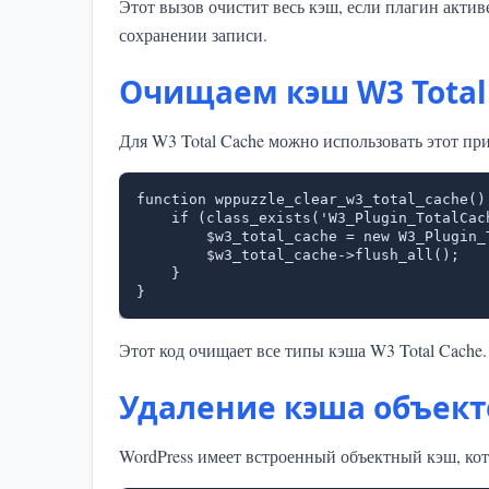
Этот вызов очистит весь кэш, если плагин акти
сохранении записи.
Очищаем кэш W3 Total 
Для W3 Total Cache можно использовать этот пр
function wppuzzle_clear_w3_total_cache() 
    if (class_exists('W3_Plugin_TotalCacheAdmin')) {

        $w3_total_cache = new W3_Plugin_TotalCacheAdmin();

        $w3_total_cache->flush_all();

    }

}
Этот код очищает все типы кэша W3 Total Cache.
Удаление кэша объект
WordPress имеет встроенный объектный кэш, ко