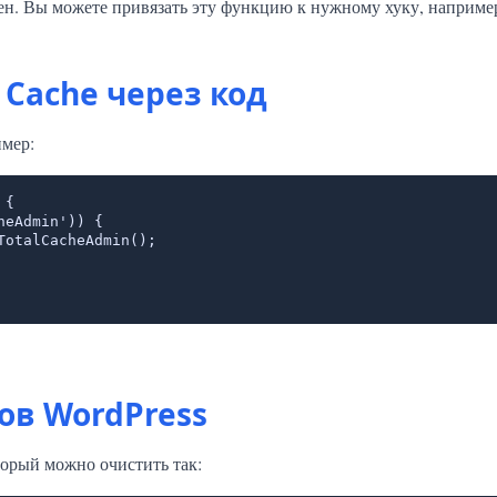
вен. Вы можете привязать эту функцию к нужному хуку, наприме
Cache через код
имер:
{

ов WordPress
торый можно очистить так: