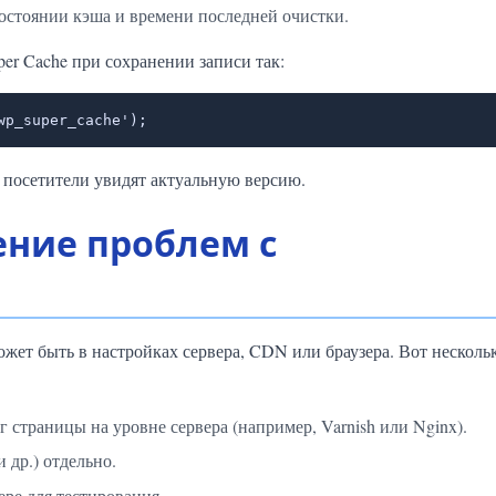
остоянии кэша и времени последней очистки.
er Cache при сохранении записи так:
wp_super_cache');
а посетители увидят актуальную версию.
ение проблем с
жет быть в настройках сервера, CDN или браузера. Вот несколь
г страницы на уровне сервера (например, Varnish или Nginx).
 др.) отдельно.
ре для тестирования.