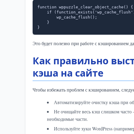
function wppuzzle_clear_object_cache() {

    if (function_exists('wp_cache_flush')) {

        wp_cache_flush();

    }

}
Это будет полезно при работе с кэшированием д
Как правильно выс
кэша на сайте
Чтобы избежать проблем с кэшированием, следу
Автоматизируйте очистку кэша при об
Не очищайте весь кэш слишком часто
необходимые части.
Используйте хуки WordPress (наприме