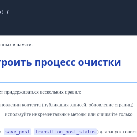
анных в памяти.
троить процесс очистки
ет придерживаться нескольких правил:
новлении контента (публикация записей, обновление страниц).
 — используйте инкрементальные методы или очищайте только
р,
,
) для запуска очис
save_post
transition_post_status