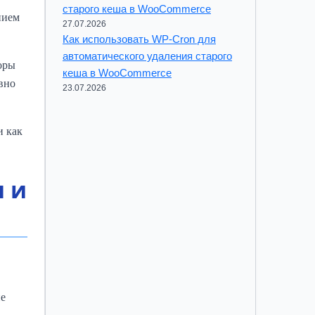
старого кеша в WooCommerce
нием
27.07.2026
Как использовать WP-Cron для
автоматического удаления старого
оры
кеша в WooCommerce
вно
23.07.2026
и как
 и
ие