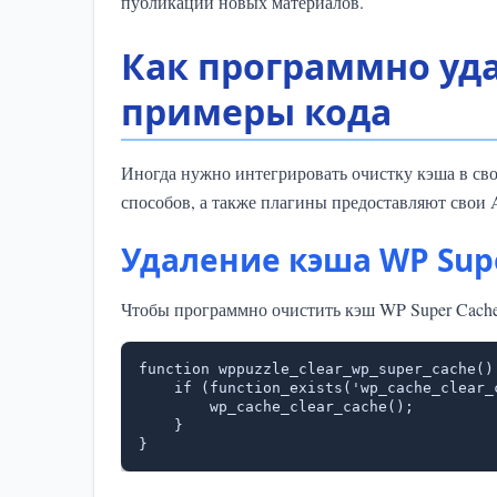
публикации новых материалов.
Как программно уда
примеры кода
Иногда нужно интегрировать очистку кэша в сво
способов, а также плагины предоставляют свои 
Удаление кэша WP Supe
Чтобы программно очистить кэш WP Super Cache
function wppuzzle_clear_wp_super_cache() 
    if (function_exists('wp_cache_clear_cache')) {

        wp_cache_clear_cache();

    }

}