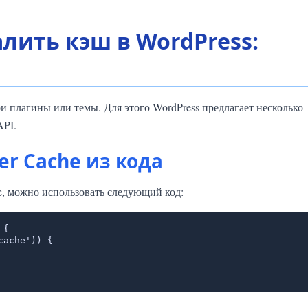
лить кэш в WordPress:
и плагины или темы. Для этого WordPress предлагает несколько
API.
r Cache из кода
, можно использовать следующий код:
{
