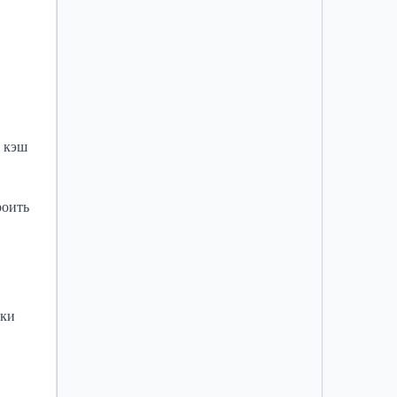
, кэш
роить
ски